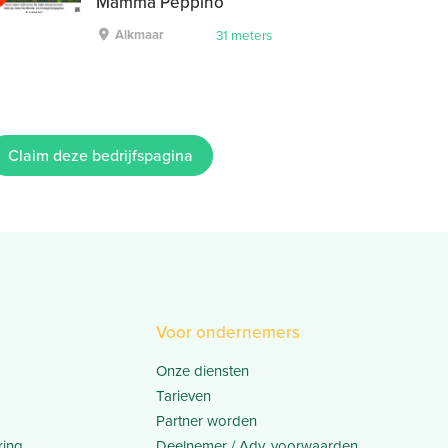
Mamma Peppino
Alkmaar
31 meters
Claim deze bedrijfspagina
Voor ondernemers
Onze diensten
Tarieven
Partner worden
ring
Deelnemer / Adv. voorwaarden