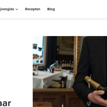
ijvengids
Recepten
Blog
Previous
aar