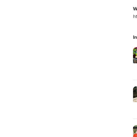
W
h
I