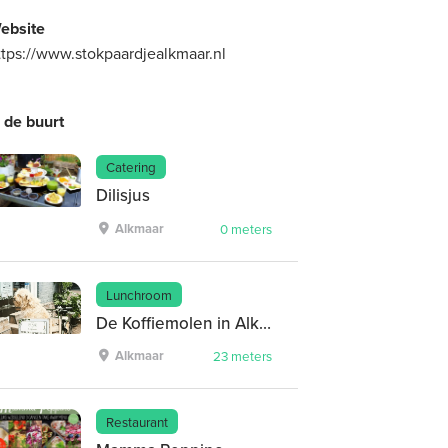
ebsite
ttps://www.stokpaardjealkmaar.nl
n de buurt
Catering
Dilisjus
Alkmaar
0 meters
Lunchroom
De Koffiemolen in Alkmaar
Alkmaar
23 meters
Restaurant