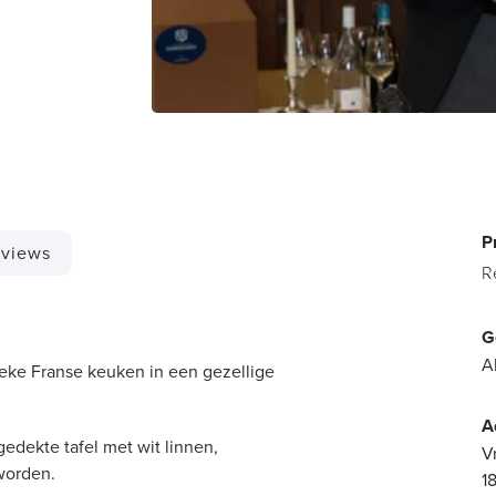
P
views
R
G
A
ieke Franse keuken in een gezellige
A
edekte tafel met wit linnen,
V
 worden.
1