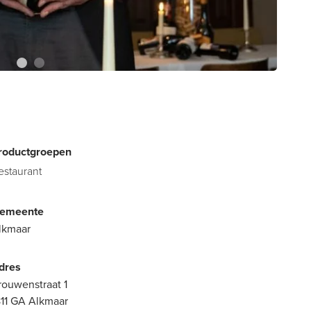
roductgroepen
estaurant
emeente
lkmaar
dres
rouwenstraat 1
811 GA Alkmaar