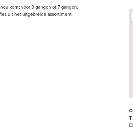
f u nou komt voor 3 gangen of 7 gangen,
es uit het uitgebreide assortiment.
C
T:
E