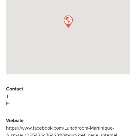
Contact
T:
E:
Website
https://www.facebook.com/Lunchroom-Martinique-
Alkmaar-106543647642311/about/?ref=page_internal