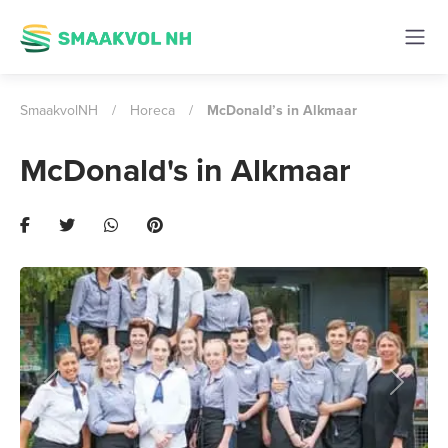
SmaakvolNH
/
Horeca
/
McDonald’s in Alkmaar
McDonald's in Alkmaar
Previous
Next