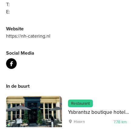
T:
E:
Website
https://nh-catering.nl
Social Media
In de buurt
Restaurant
Ysbrantsz boutique hotel | restaurant
Hoorn
7.78 km