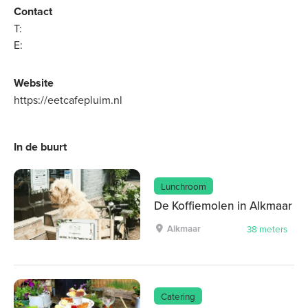
Contact
T:
E:
Website
https://eetcafepluim.nl
In de buurt
Lunchroom
De Koffiemolen in Alkmaar
Alkmaar
38 meters
Catering