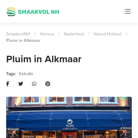
SmaakvolNH
/
Horeca
/
Nederland
/
Noord-Holland
/
Pluim in Alkmaar
Pluim in Alkmaar
Eetcafe
Previous
Next