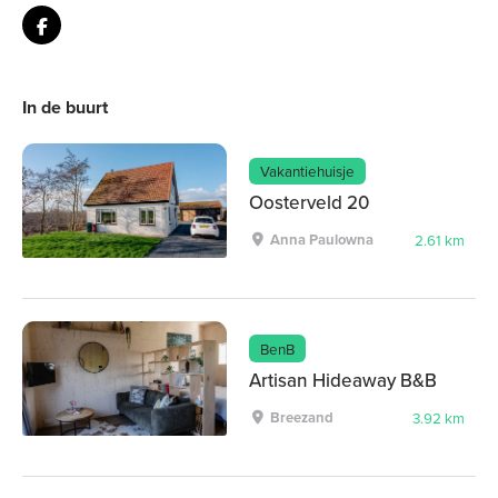
In de buurt
Vakantiehuisje
Oosterveld 20
Anna Paulowna
2.61 km
BenB
Artisan Hideaway B&B
Breezand
3.92 km