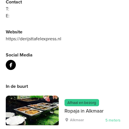
Contact
T:
E:
Website
https://derijsttafelexpress.nl
Social Media
In de buurt
Afhaal en bezorg
Ropaja in Alkmaar
Alkmaar
5 meters