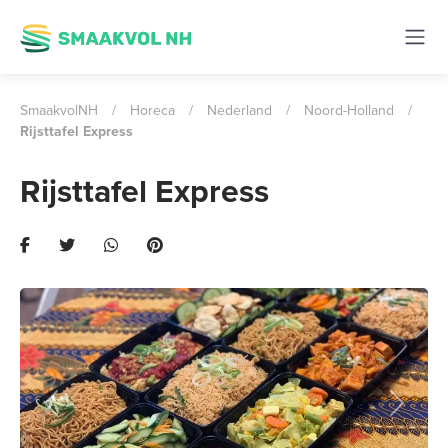
SmaakvolNH
/
Horeca
/
Nederland
/
Noord-Holland
/
Rijsttafel Express
Rijsttafel Express
Previous
Next