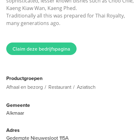
sophisticated, lesser known dishes such as Choo Chie,
Kaeng Kiaw Wan, Kaeng Phed.
Traditionally all this was prepared for Thai Royalty,
many generations ago.
Claim deze bedrijfspagina
Productgroepen
Afhaal en bezorg
Restaurant
Aziatisch
Gemeente
Alkmaar
Adres
Gedempte Nieuwesloot 115A