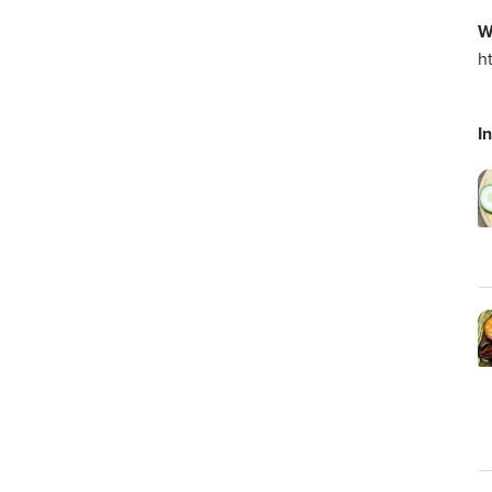
W
h
I