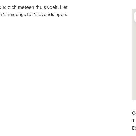
oud zich meteen thuis voelt. Het
n ‘s-middags tot ‘s-avonds open.
C
T:
E