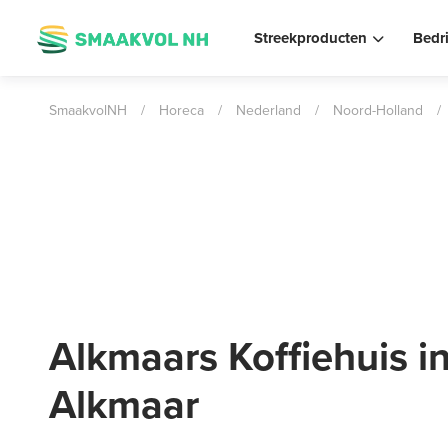
Streekproducten
Bedr
SmaakvolNH
/
Horeca
/
Nederland
/
Noord-Holland
/
Alkmaars Koffiehuis i
Alkmaar