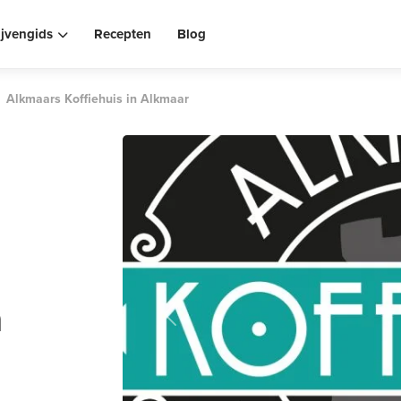
ijvengids
Recepten
Blog
Alkmaars Koffiehuis in Alkmaar
n
Previous