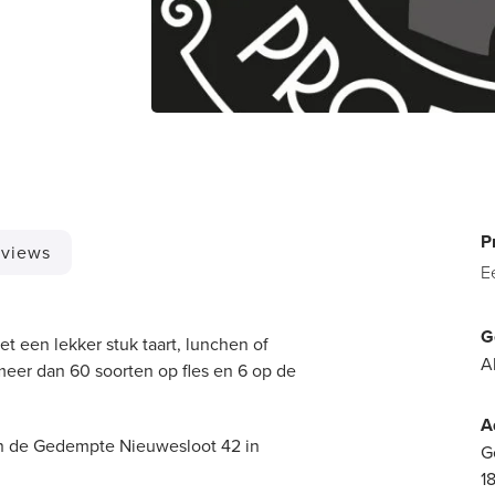
P
views
E
G
met een lekker stuk taart, lunchen of
A
meer dan 60 soorten op fles en 6 op de
A
aan de Gedempte Nieuwesloot 42 in
G
1