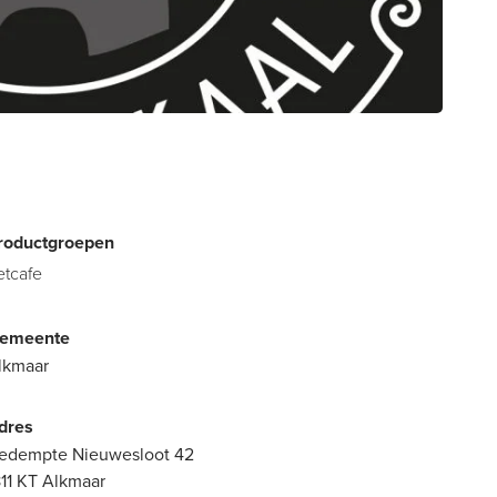
roductgroepen
etcafe
emeente
lkmaar
dres
edempte Nieuwesloot 42
811 KT Alkmaar