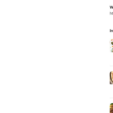
W
h
I