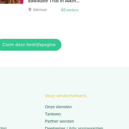
Sawadee Thai in Alkmaar
Alkmaar
85 meters
Claim deze bedrijfspagina
Voor ondernemers
Onze diensten
Tarieven
Partner worden
ring
Deelnemer / Adv. voorwaarden