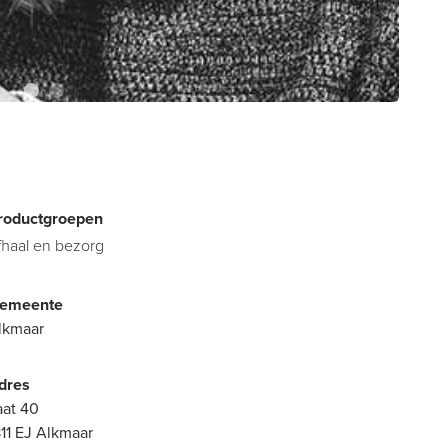
roductgroepen
fhaal en bezorg
emeente
lkmaar
dres
aat 40
811 EJ Alkmaar