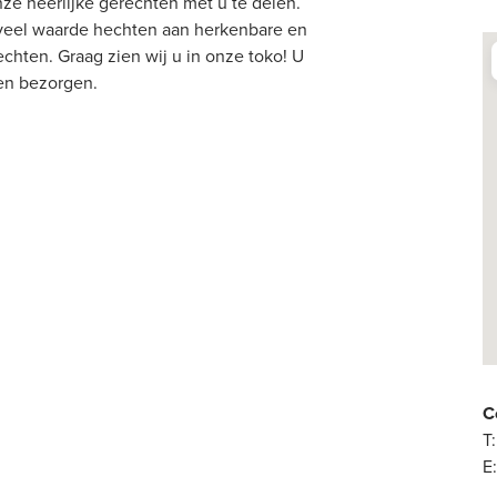
ze heerlijke gerechten met u te delen.
 veel waarde hechten aan herkenbare en
chten. Graag zien wij u in onze toko! U
 en bezorgen.
C
T:
E