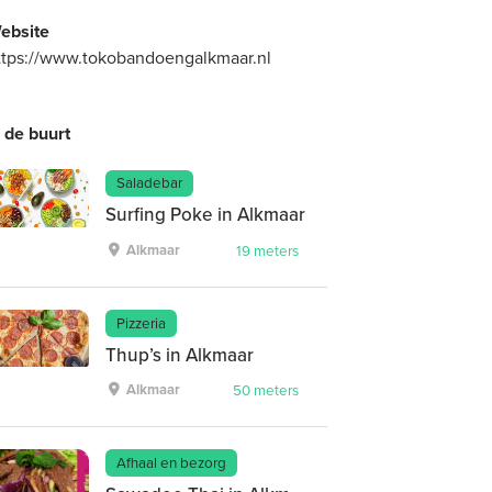
ebsite
ttps://www.tokobandoengalkmaar.nl
n de buurt
Saladebar
Surfing Poke in Alkmaar
Alkmaar
19 meters
Pizzeria
Thup’s in Alkmaar
Alkmaar
50 meters
Afhaal en bezorg