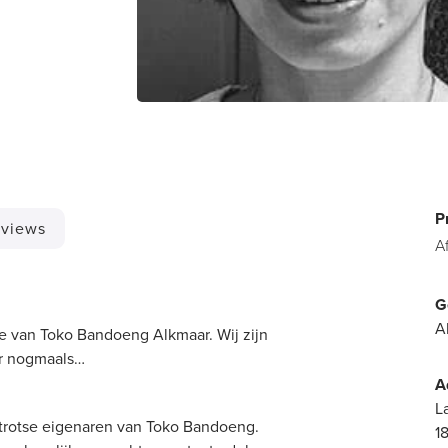
P
views
A
G
A
e van Toko Bandoeng Alkmaar. Wij zijn
er nogmaals…
A
L
e trotse eigenaren van Toko Bandoeng.
1