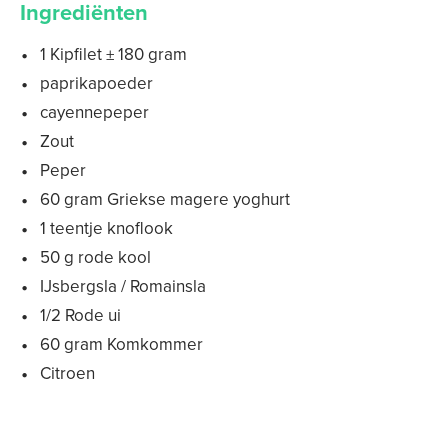
Ingrediënten
1 Kipfilet ± 180 gram
paprikapoeder
cayennepeper
Zout
Peper
60 gram Griekse magere yoghurt
1 teentje knoflook
50 g rode kool
IJsbergsla / Romainsla
1/2 Rode ui
60 gram Komkommer
Citroen