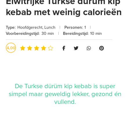
Eiwitrijke Turkse dürüm kip
kebab met weinig calorieën
Type:
Hoofdgerecht
,
Lunch
|
Personen:
1
|
Voorbereidingstijd:
30 min
|
Bereidingstijd:
10 min
4,00
De Turkse dürüm kip kebab is super
simpel maar geweldig lekker, gezond én
vullend.