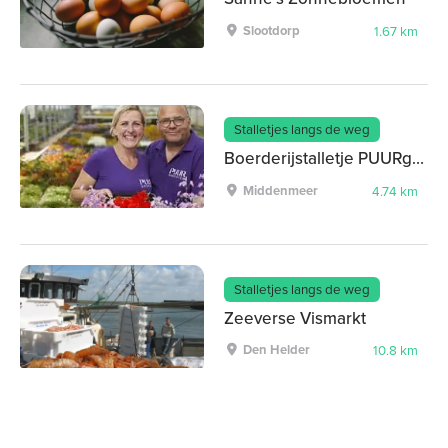
Slootdorp
1.67 km
Stalletjes langs de weg
Boerderijstalletje PUURgroente
Middenmeer
4.74 km
Stalletjes langs de weg
Zeeverse Vismarkt
Den Helder
10.8 km