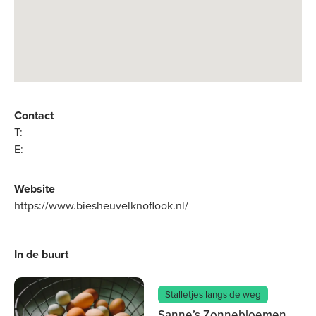
Contact
T:
E:
Website
https://www.biesheuvelknoflook.nl/
In de buurt
Stalletjes langs de weg
Sanne’s Zonnebloemen