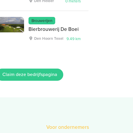
Den Helder
0 meters
Brouwerijen
Bierbrouwerij De Boei
Den Hoorn Texel
9.49 km
Claim deze bedrijfspagina
Voor ondernemers