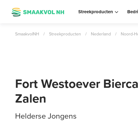
Streekproducten
Bedr
SmaakvolNH
/
Streekproducten
/
Nederland
/
Noord-Ho
Fort Westoever Bierca
Zalen
Helderse Jongens