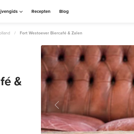
ijvengids
Recepten
Blog
lland
/
Fort Westoever Biercafé & Zalen
fé &
Previous