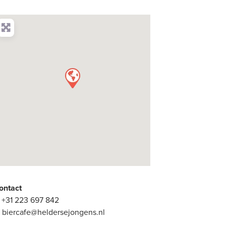
ontact
:
+31 223 697 842
:
biercafe@heldersejongens.nl