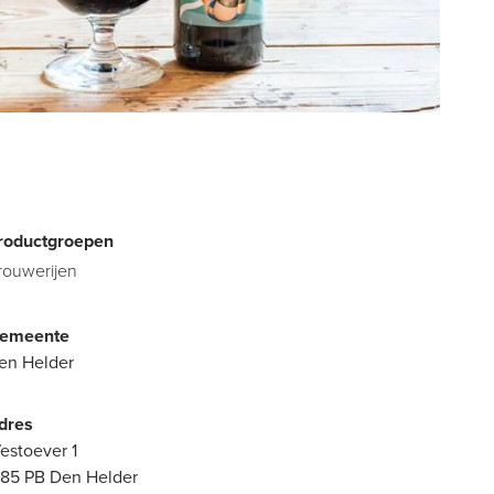
roductgroepen
rouwerijen
emeente
en Helder
dres
estoever 1
785 PB Den Helder