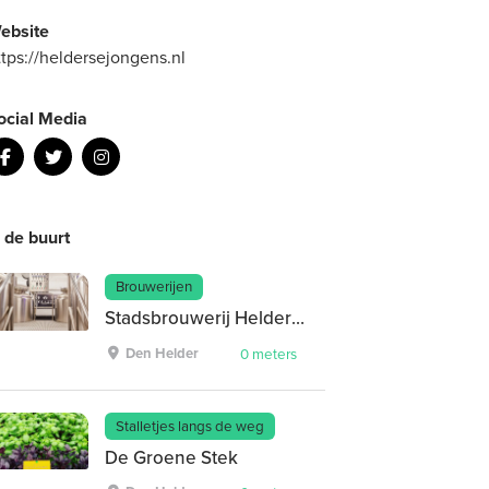
ebsite
ttps://heldersejongens.nl
ocial Media
n de buurt
Brouwerijen
Stadsbrouwerij Helderse Jongens
Den Helder
0 meters
Stalletjes langs de weg
De Groene Stek