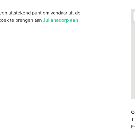
 een uitstekend punt om vandaar uit de
ezoek te brengen aan
Julianadorp aan
C
T
E