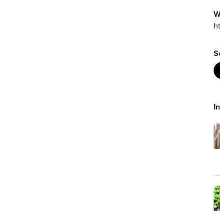
W
h
S
I