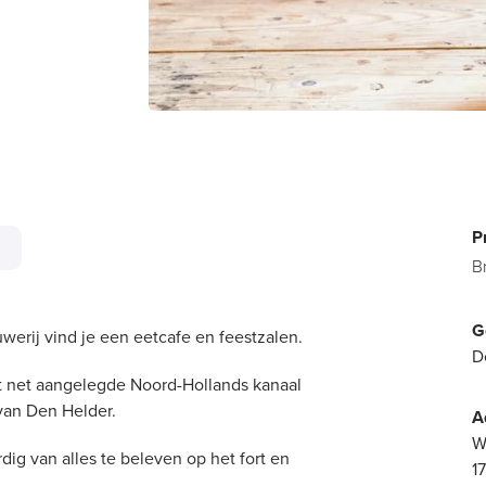
P
B
G
werij vind je een eetcafe en feestzalen.
D
t net aangelegde Noord-Hollands kanaal
van Den Helder.
A
W
ig van alles te beleven op het fort en
1