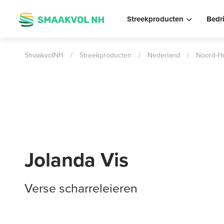
Streekproducten
Bedr
SmaakvolNH
/
Streekproducten
/
Nederland
/
Noord-Ho
Jolanda Vis
Verse scharreleieren