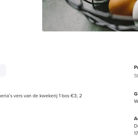
P
S
G
eria’s vers van de kwekerij 1 bos €3, 2
W
A
D
1