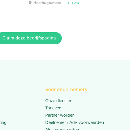
Heerhugowaard
3.88 km
Claim deze bedrijfspagina
Voor ondernemers
Onze diensten
Tarieven
Partner worden
ring
Deelnemer / Adv. voorwaarden
Alg. voorwaarden