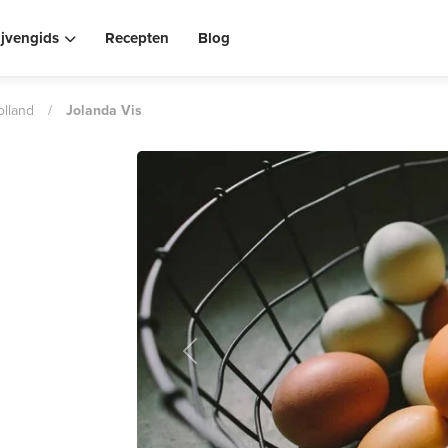
ijvengids
Recepten
Blog
lland
/
Jolanda Vis
Previous