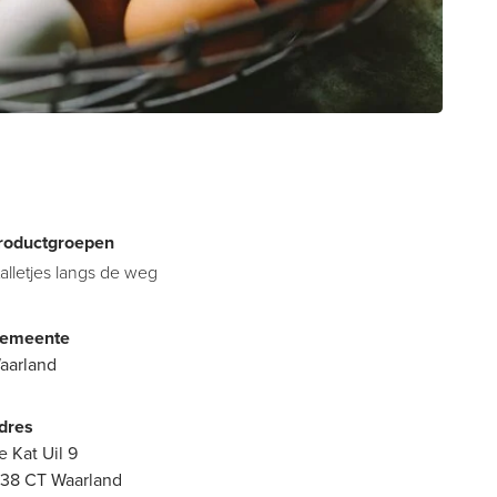
roductgroepen
talletjes langs de weg
emeente
aarland
dres
e Kat Uil 9
738 CT Waarland