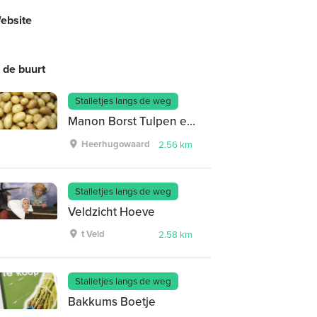
ebsite
n de buurt
Stalletjes langs de weg
Manon Borst Tulpen en Aardappels
Heerhugowaard
2.56 km
Stalletjes langs de weg
Veldzicht Hoeve
t Veld
2.58 km
Stalletjes langs de weg
Bakkums Boetje