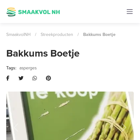
SmaakvolNH
/
Streekproducten
/
Bakkums Boetje
Bakkums Boetje
asperges
Previous
Next