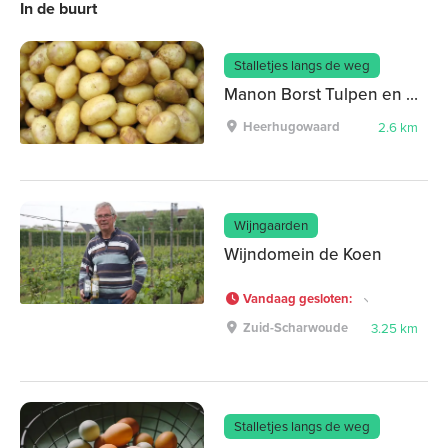
In de buurt
Stalletjes langs de weg
Manon Borst Tulpen en Aardappels
Heerhugowaard
2.6 km
Wijngaarden
Wijndomein de Koen
Vandaag gesloten
:
Zuid-Scharwoude
3.25 km
Stalletjes langs de weg