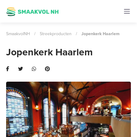
SmaakvolNH
/
Streekproducten
/
Jopenkerk Haarlem
Jopenkerk Haarlem
Previous
Next