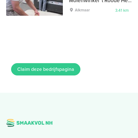
Molenwinkel ’t Roode Hert | Fermento
Alkmaar
3.41 km
Claim deze bedrijfspagina