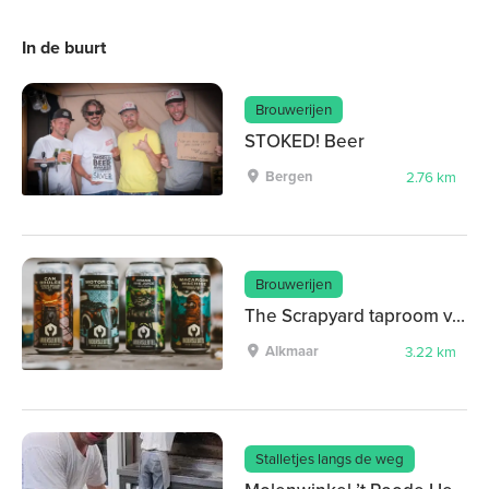
In de buurt
Brouwerijen
STOKED! Beer
Bergen
2.76 km
Brouwerijen
The Scrapyard taproom van Brouwerij De Moersleutel
Alkmaar
3.22 km
Stalletjes langs de weg