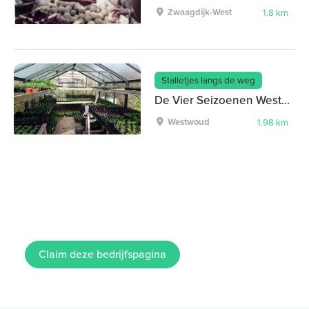
Zwaagdijk-West
1.8 km
Stalletjes langs de weg
De Vier Seizoenen Westwoud
Westwoud
1.98 km
Claim deze bedrijfspagina