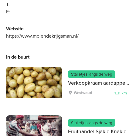
T:
E:
Website
https://www.molendekrijgsman.nl/
In de buurt
Stalletjes langs de weg
Verkoopkraam aardappels, uiten en gaasbakken
Westwoud
1.31 km
Stalletjes langs de weg
Fruithandel Sjakie Knakie