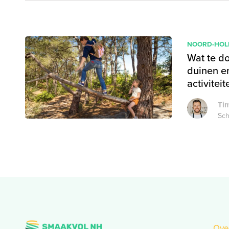
NOORD-HOL
Wat te do
duinen e
activiteit
Tim
Sch
Ove