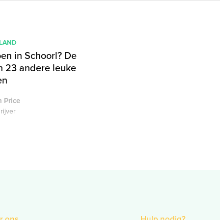
LAND
en in Schoorl? De
n 23 andere leuke
en
 Price
rijver
r ons
Hulp nodig?