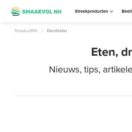
Streekproducten
Bedr
SmaakvolNH
/
Dornfelder
Eten, d
Nieuws, tips, artik