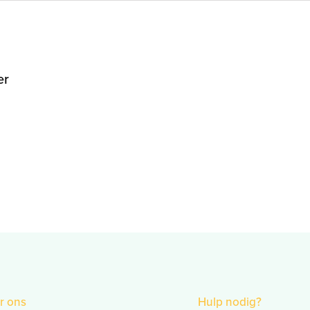
er
r ons
Hulp nodig?