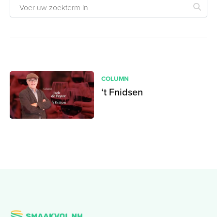
COLUMN
‘t Fnidsen