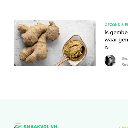
GEZOND & F
Is gembe
waar gem
is
Gi
Sma
Ove