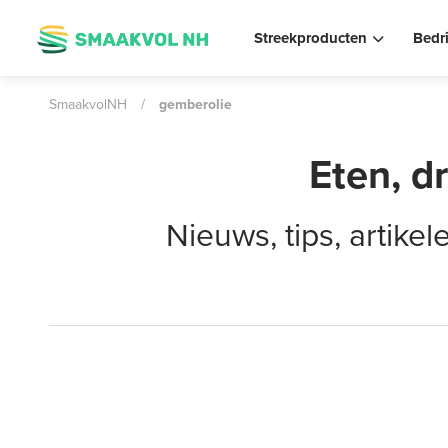
Streekproducten
Bedr
SmaakvolNH
/
gemberolie
Eten, d
Nieuws, tips, artik