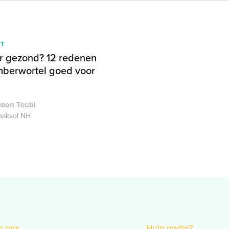
IT
r gezond? 12 redenen
berwortel goed voor
deon Teubl
akvol NH
r ons
Hulp nodig?