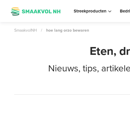
Streekproducten
Bedr
SmaakvolNH
/
hoe lang orzo bewaren
Eten, d
Nieuws, tips, artik