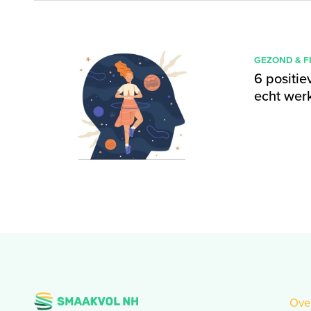
GEZOND & F
6 positie
echt wer
Ove