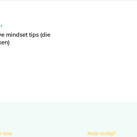
IT
ve mindset tips (die
ken)
r ons
Hulp nodig?