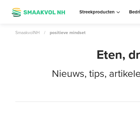
Streekproducten
Bedr
SmaakvolNH
/
positieve mindset
Eten, d
Nieuws, tips, artik