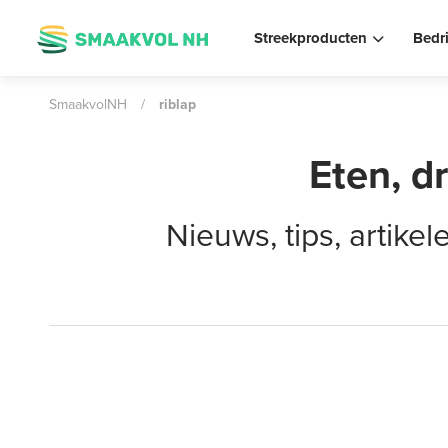
Streekproducten
Bedr
SmaakvolNH
/
riblap
Eten, d
Nieuws, tips, artik