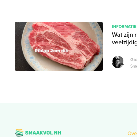
INFORMATIE
Wat zijn 
veelzijdi
Gi
Sma
Ove