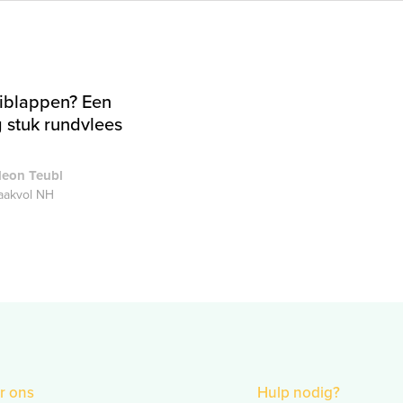
riblappen? Een
g stuk rundvlees
deon Teubl
akvol NH
r ons
Hulp nodig?