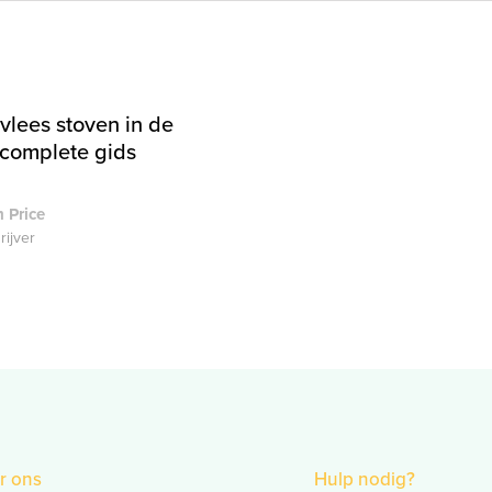
vlees stoven in de
 complete gids
 Price
rijver
r ons
Hulp nodig?