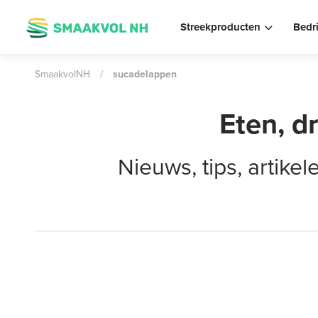
Streekproducten
Bedr
SmaakvolNH
/
sucadelappen
Eten, d
Nieuws, tips, artik