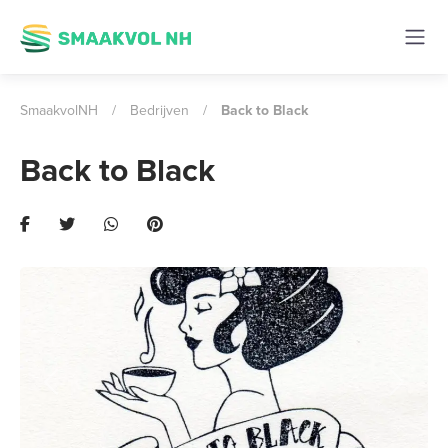
SmaakvolNH
/
Bedrijven
/
Back to Black
Back to Black
Previous
Next