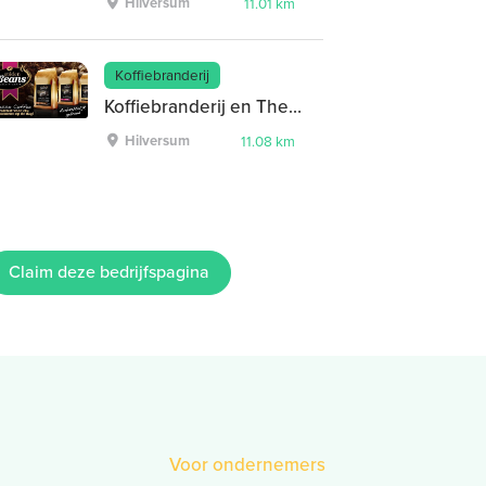
Hilversum
11.01 km
Koffiebranderij
Koffiebranderij en Theehandel A. van Zijtveld
Hilversum
11.08 km
Claim deze bedrijfspagina
Voor ondernemers