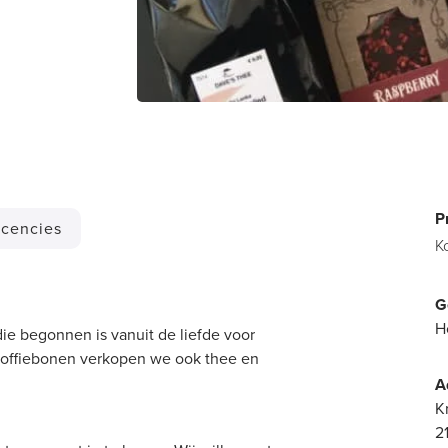
P
cencies
K
G
H
die begonnen is vanuit de liefde voor
t koffiebonen verkopen we ook thee en
A
K
2