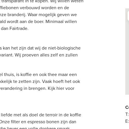
transparant in te kopen. Wij willen weten
koffiebonen verbouwd worden en de
onze branderij. Waar mogelijk geven we
ald wordt aan de boer. Minimaal willen
 dan Fairtrade.
 kan het zijn dat wij de niet-biologische
ariant. Wij proeven alles zelf en zullen
 thuis, is koffie en ook thee maar een
elijk te zetten zijn. Vaak hoeft het ook
 verandering in brengen. Kijk hier voor
C
T
iefde met als doel de terroir in de koffie
E
Onze filter en espresso bonen zijn dan
die liever een volle donkere smaak