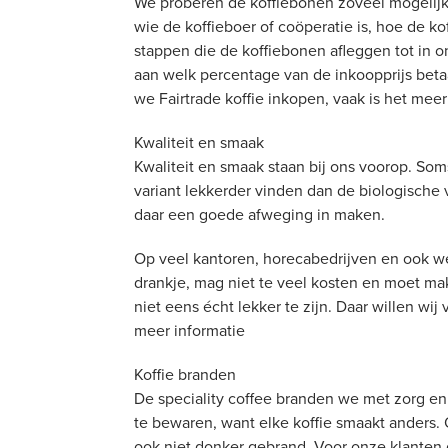
We proberen de koffiebonen zoveel mogelijk 
wie de koffieboer of coöperatie is, hoe de 
stappen die de koffiebonen afleggen tot in 
aan welk percentage van de inkoopprijs beta
we Fairtrade koffie inkopen, vaak is het meer
Kwaliteit en smaak
Kwaliteit en smaak staan bij ons voorop. Soms
variant lekkerder vinden dan de biologische v
daar een goede afweging in maken.
Op veel kantoren, horecabedrijven en ook wel
drankje, mag niet te veel kosten en moet makk
niet eens écht lekker te zijn. Daar willen wij
meer informatie
Koffie branden
De speciality coffee branden we met zorg en l
te bewaren, want elke koffie smaakt anders. 
ook niet donker gebrand. Voor onze klanten 