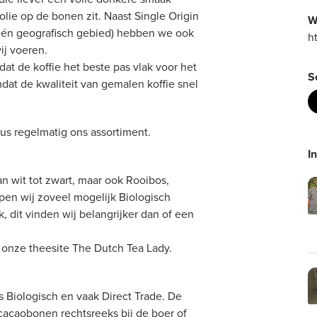
olie op de bonen zit. Naast Single Origin
W
f één geografisch gebied) hebben we ook
h
ij voeren.
dat de koffie het beste pas vlak voor het
S
at de kwaliteit van gemalen koffie snel
dus regelmatig ons assortiment.
I
n wit tot zwart, maar ook Rooibos,
pen wij zoveel mogelijk Biologisch
, dit vinden wij belangrijker dan of een
p onze theesite The Dutch Tea Lady.
s Biologisch en vaak Direct Trade. De
acaobonen rechtsreeks bij de boer of