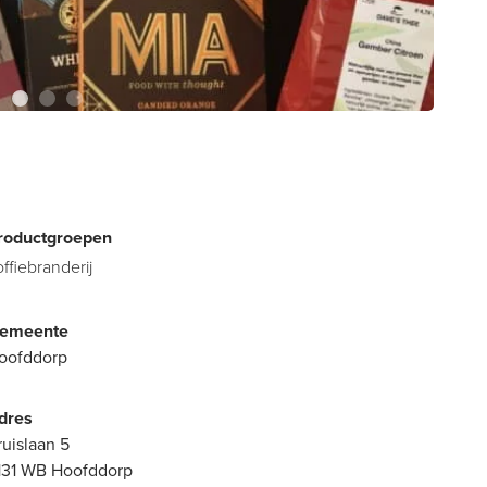
roductgroepen
offiebranderij
emeente
oofddorp
dres
ruislaan 5
131 WB Hoofddorp