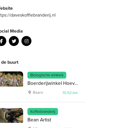
ebsite
ttps://daveskoffiebranderij.nl
ocial Media
n de buurt
Biologische winkels
Boerderijwinkel Hoeve Ravenstein
Baarn
10.52 km
Koffiebranderij
Bean Artist