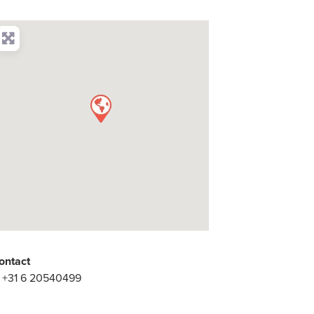
ontact
:
+31 6 20540499
: