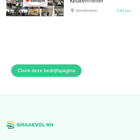
KeukenTreffer
Amsterdam
0.81 km
Claim deze bedrijfspagina