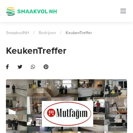
SmaakvolNH
/
Bedrijven
/
KeukenTreffer
KeukenTreffer
Previous
Next