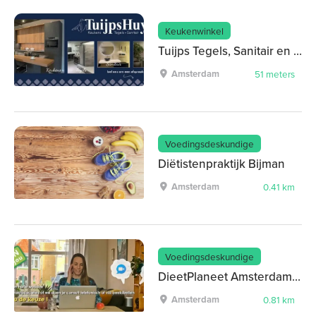
Keukenwinkel
Tuijps Tegels, Sanitair en Keukens b.v.
Amsterdam
51 meters
Voedingsdeskundige
Diëtistenpraktijk Bijman
Amsterdam
0.41 km
Voedingsdeskundige
DieetPlaneet Amsterdam Noord
Amsterdam
0.81 km