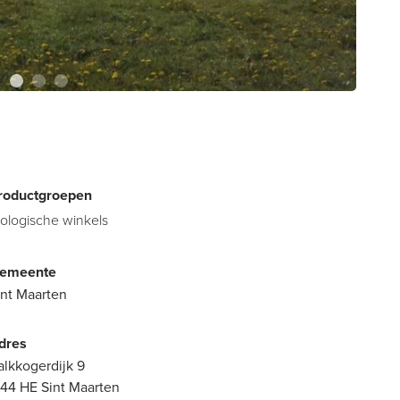
roductgroepen
iologische winkels
emeente
int Maarten
dres
alkkogerdijk 9
744 HE Sint Maarten