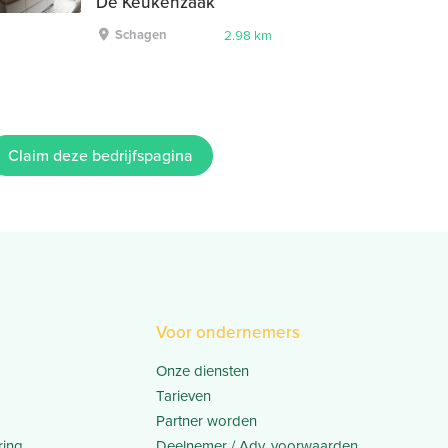
De Keukenzaak
Schagen
2.98 km
Claim deze bedrijfspagina
Voor ondernemers
Onze diensten
Tarieven
Partner worden
ring
Deelnemer / Adv. voorwaarden