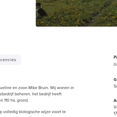
P
cencies
B
G
S
queline en zoon Mike Bruin. Wij wonen in
bedrijf beheren, het bedrijf heeft
n 110 ha. grond.
A
V
p volledig biologische wijze voort te
1