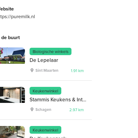
ebsite
ttps://puremilk.nl
n de buurt
Biologische winkels
De Lepelaar
Sint Maarten
1.91 km
Keukenwinkel
Stammis Keukens & Interieur
Schagen
2.97 km
Keukenwinkel