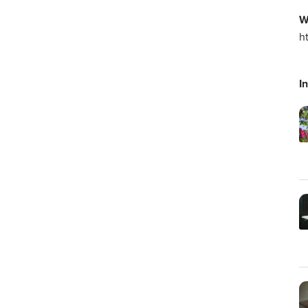
W
h
I