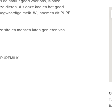
 is de natuur goed voor ons, is onze
nze dieren. Als onze koeien het goed
f hoogwaardige melk. Wij noemen dit PURE
eze site en mensen laten genieten van
e PUREMILK.
C
T
E