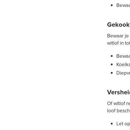
Bewaar
Gekookt
Bewaar je 
witlof in t
Bewaar
Koelka
Diepvr
Vershei
Of witlof 
loof besch
Let op