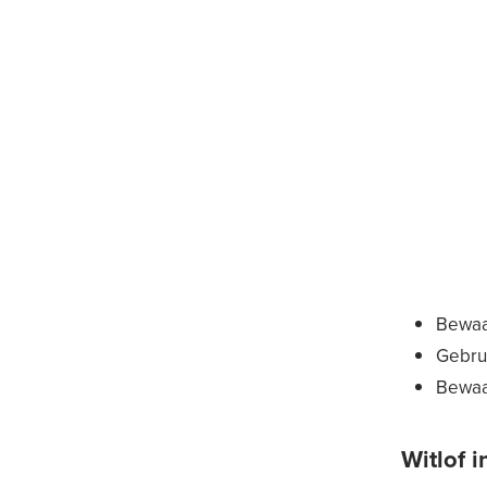
Bewaar
Gebrui
Bewaar
Witlof i