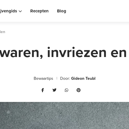
ijvengids
Recepten
Blog
den
ewaren, invriezen en
Bewaartips
Door:
Gideon Teubl