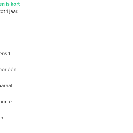
n is kort
t 1 jaar.
ens 1
voor één
paraat
tum te
er.