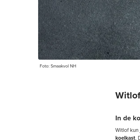
Foto: Smaakvol NH
Witlo
In de k
Witlof kun
koelkast
. 