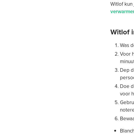
Witlof kun 
verwarme
Witlof 
Was de
Voor h
minuut
Dep de
perso
Doe de
voor h
Gebru
noter
Bewaar
Blanch