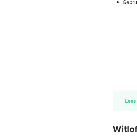
Gebrui
Lees 
Witlo