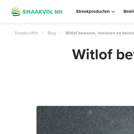
Streekproducten
Bedr
SmaakvolNH
/
Blog
/
Witlof bewaren, invriezen en berei
Witlof b