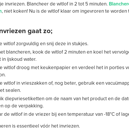
je invriezen. Blancheer de witlof in 2 tot 5 minuten.
Blanchere
n
, niet koken! Nu is de witlof klaar om ingevroren te worden to
invriezen gaat zo;
 witlof zorgvuldig en snij deze in stukjes.
et blancheren, kook de witlof 2 minuten en koel het vervolg
 in ijskoud water.
 witlof droog met keukenpapier en verdeel het in porties 
on.
 witlof in vrieszakken of, nog beter, gebruik een vacuümap
et sealen.
ik diepvriesetiketten om de naam van het product en de da
en op de verpakking.
 de witlof in de vriezer bij een temperatuur van -18°C of lag
eren is essentieel vóór het invriezen.