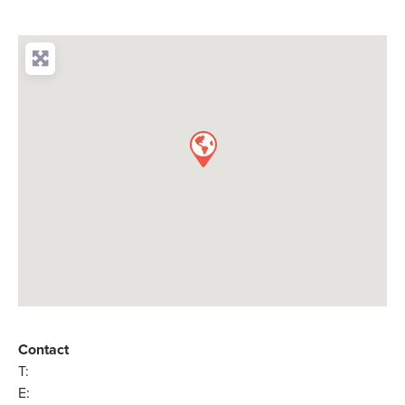
Contact
T:
E: