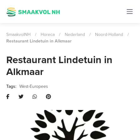
SmaakvolNH
/
Horeca
/
Nederland
/
Noord-Holland
/
Restaurant Lindetuin in Alkmaar
Restaurant Lindetuin in
Alkmaar
West-Europees