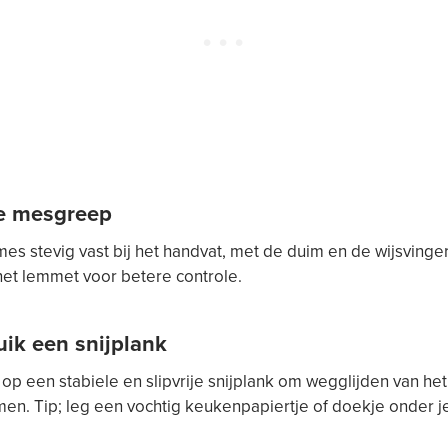
te mesgreep
es stevig vast bij het handvat, met de duim en de wijsvinger
het lemmet voor betere controle.
uik een snijplank
jd op een stabiele en slipvrije snijplank om wegglijden van he
en. Tip; leg een vochtig keukenpapiertje of doekje onder je