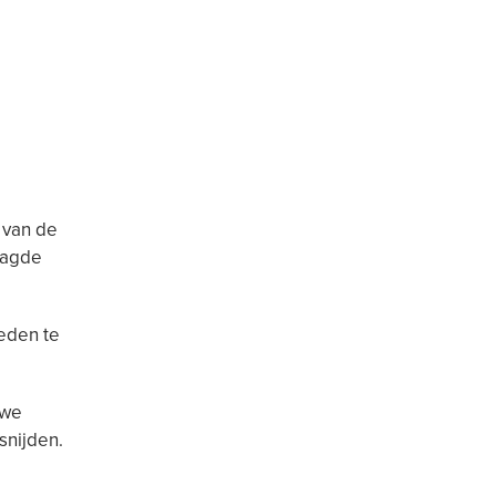
 van de
aagde
heden te
 we
snijden.