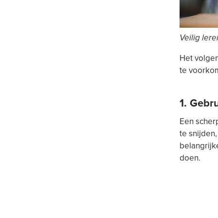
Veilig ler
Het volgen
te voorkom
1. Gebr
Een scherp
te snijden
belangrijke
doen.