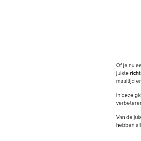
Of je nu e
juiste
rich
maaltijd 
In deze gi
verbeteren,
Van de jui
hebben all