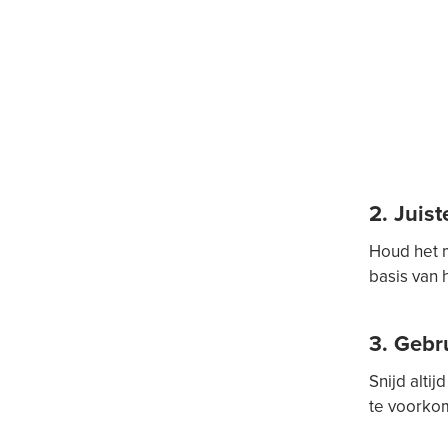
2. Juis
Houd het m
basis van 
3. Gebr
Snijd alti
te voorkom