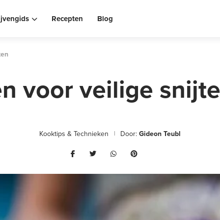
ijvengids
Recepten
Blog
ken
en voor veilige snij
Kooktips & Technieken
Door:
Gideon Teubl