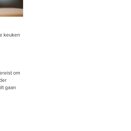
de keuken
ereist om
nder
ilt gaan