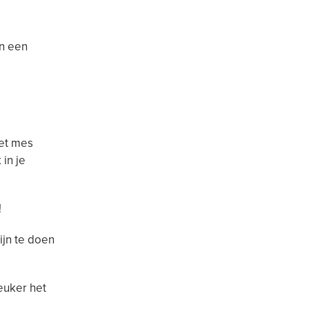
an een
het mes
in je
!
ijn te doen
leuker het