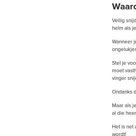
Waaro
Veilig sni
helm als j
Wanneer je
ongelukje
Stel je voo
moet vasth
vinger sni
Ondanks da
Maar als j
al die hee
Het is net 
wordt!