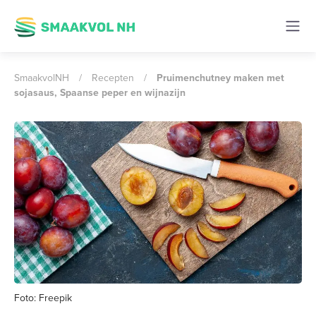
SmaakvolNH
/
Recepten
/
Pruimenchutney maken met
sojasaus, Spaanse peper en wijnazijn
Foto: Freepik