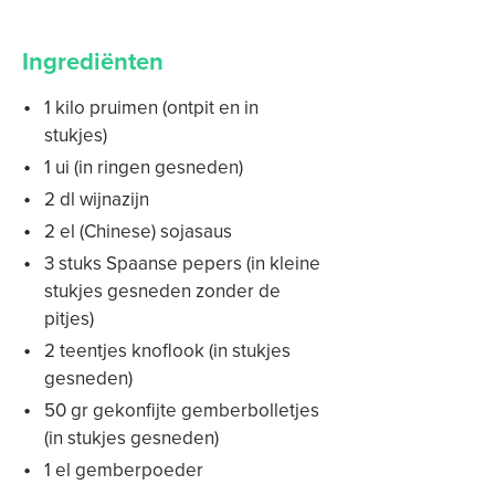
Ingrediënten
1 kilo pruimen (ontpit en in
stukjes)
1 ui (in ringen gesneden)
2 dl wijnazijn
2 el (Chinese) sojasaus
3 stuks Spaanse pepers (in kleine
stukjes gesneden zonder de
pitjes)
2 teentjes knoflook (in stukjes
gesneden)
50 gr gekonfijte gemberbolletjes
(in stukjes gesneden)
1 el gemberpoeder