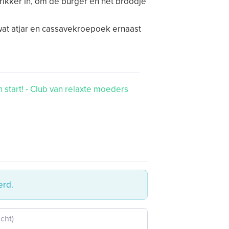
rikker in, om de burger en het broodje
at atjar en cassavekroepoek ernaast
start! - Club van relaxte moeders
erd.