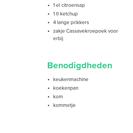
1 el citroensap
1 tl ketchup
4 lange prikkers
zakje Cassavekroepoek voor
erbij
Benodigdheden
keukenmachine
koekenpan
kom
kommetje