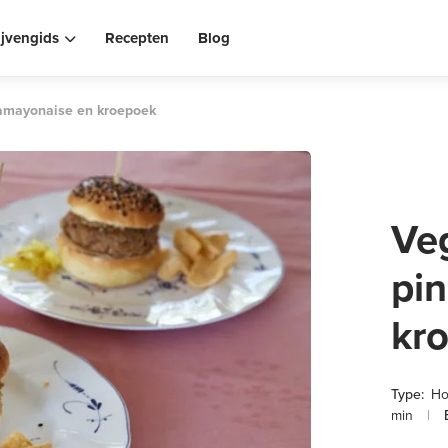
ijvengids
Recepten
Blog
amayonaise en kroepoek
Ve
pi
kr
Type:
Ho
min
|
B