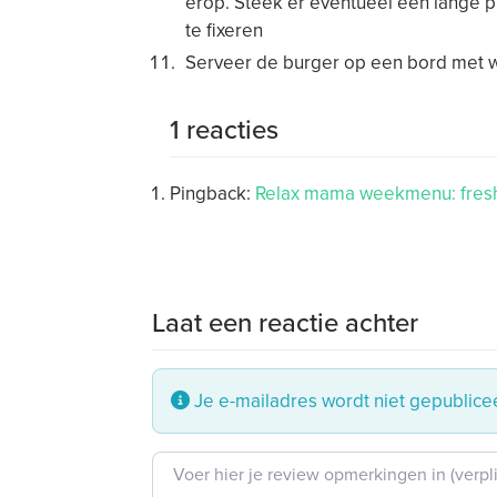
erop. Steek er eventueel een lange p
te fixeren
Serveer de burger op een bord met w
1 reacties
Pingback:
Relax mama weekmenu: fresh 
Laat een reactie achter
Je e-mailadres wordt niet gepublice
Beoordeling tekst