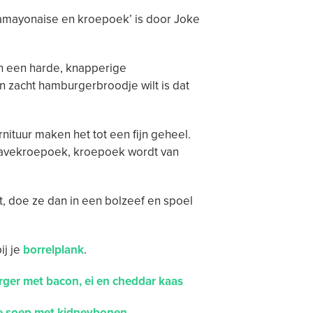
amayonaise en kroepoek’ is door Joke
n een harde, knapperige
n zacht hamburgerbroodje wilt is dat
nituur maken het tot een fijn geheel.
ssavekroepoek, kroepoek wordt van
kt, doe ze dan in een bolzeef en spoel
ij je
borrelplank
.
ger met bacon, ei en cheddar kaas
 soep met kidneybonen
.