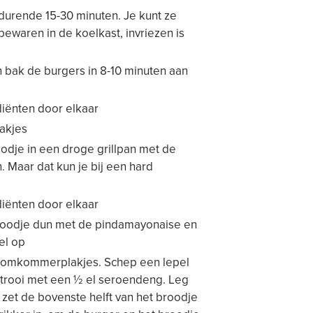
edurende 15-30 minuten. Je kunt ze
ewaren in de koelkast, invriezen is
n bak de burgers in 8-10 minuten aan
diënten door elkaar
akjes
oodje in een droge grillpan met de
. Maar dat kun je bij een hard
diënten door elkaar
broodje dun met de pindamayonaise en
el op
komkommerplakjes. Schep een lepel
trooi met een ½ el seroendeng. Leg
n zet de bovenste helft van het broodje