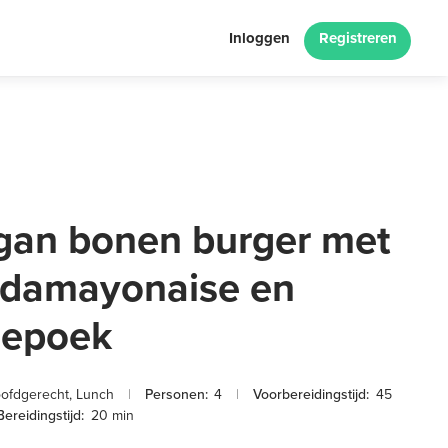
Inloggen
Registreren
gan bonen burger met
ndamayonaise en
oepoek
ofdgerecht
,
Lunch
|
Personen:
4
|
Voorbereidingstijd:
45
ereidingstijd:
20 min