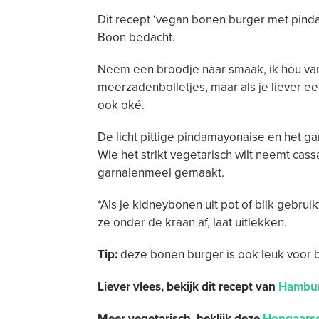
Dit recept ‘vegan bonen burger met pind
Boon bedacht.
Neem een broodje naar smaak, ik hou va
meerzadenbolletjes, maar als je liever ee
ook oké.
De licht pittige pindamayonaise en het gar
Wie het strikt vegetarisch wilt neemt ca
garnalenmeel gemaakt.
*Als je kidneybonen uit pot of blik gebrui
ze onder de kraan af, laat uitlekken.
Tip:
deze bonen burger is ook leuk voor b
Liever vlees, bekijk dit recept van
Hambur
Meer vegetarisch, beklijk deze
Hongaarse