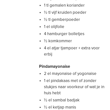
1 tl gemalen koriander
½ tl vijf kruiden poeder
½ tl gemberpoeder
1 el olijfolie
4 hamburger bolletjes
½ komkommer
4 el atjar tjampoer + extra voor
erbij
Pindamayonaise
2 el mayonaise of yogonaise
1 el pindakaas met of zonder
stukjes naar voorkeur of wat je in
huis hebt
½ el sambal badjak
½ el ketjap manis