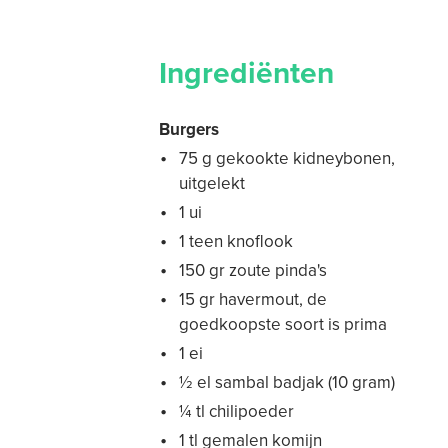
Ingrediënten
Burgers
75 g gekookte kidneybonen,
uitgelekt
1 ui
1 teen knoflook
150 gr zoute pinda's
15 gr havermout, de
goedkoopste soort is prima
1 ei
½ el sambal badjak (10 gram)
¼ tl chilipoeder
1 tl gemalen komijn