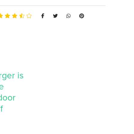
ger is
e
door
f