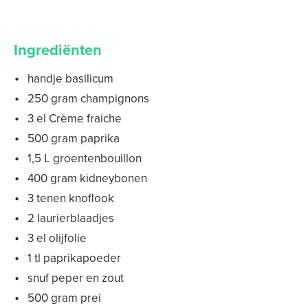
Ingrediënten
handje basilicum
250 gram champignons
3 el Crème fraiche
500 gram paprika
1,5 L groentenbouillon
400 gram kidneybonen
3 tenen knoflook
2 laurierblaadjes
3 el olijfolie
1 tl paprikapoeder
snuf peper en zout
500 gram prei