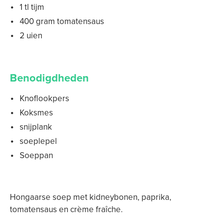
1 tl tijm
400 gram tomatensaus
2 uien
Benodigdheden
Knoflookpers
Koksmes
snijplank
soeplepel
Soeppan
Hongaarse soep met kidneybonen, paprika,
tomatensaus en crème fraîche.