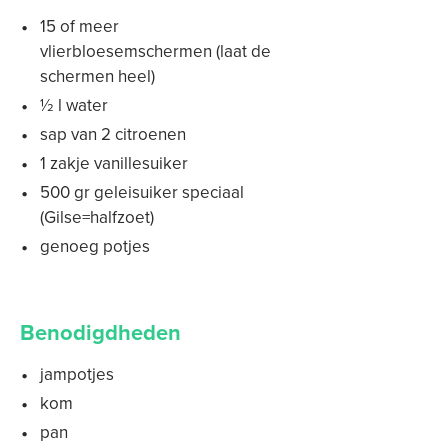
15 of meer
vlierbloesemschermen (laat de
schermen heel)
½ l water
sap van 2 citroenen
1 zakje vanillesuiker
500 gr geleisuiker speciaal
(Gilse=halfzoet)
genoeg potjes
Benodigdheden
jampotjes
kom
pan