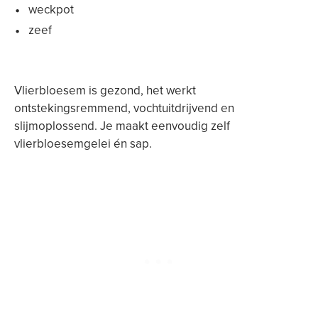
weckpot
zeef
Vlierbloesem is gezond, het werkt
ontstekingsremmend, vochtuitdrijvend en
slijmoplossend. Je maakt eenvoudig zelf
vlierbloesemgelei én sap.