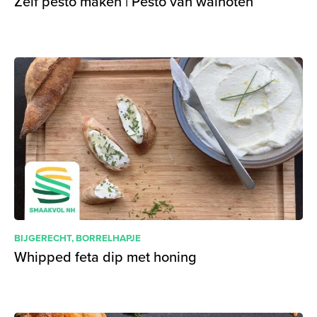
Zelf pesto maken | Pesto van walnoten
BIJGERECHT
,
BORRELHAPJE
Whipped feta dip met honing