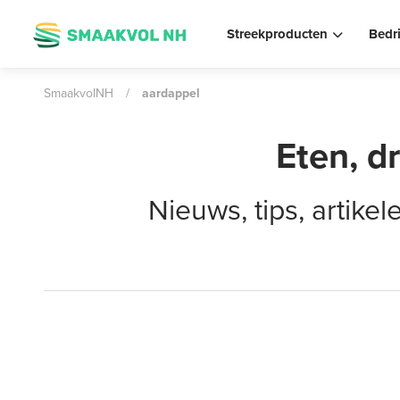
Streekproducten
Bedr
SmaakvolNH
/
aardappel
Eten, d
Nieuws, tips, artik