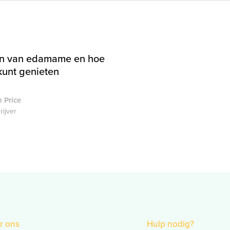
n van edamame en hoe
kunt genieten
 Price
rijver
r ons
Hulp nodig?