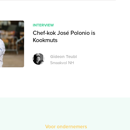
INTERVIEW
Chef-kok José Polonio is
Kookmuts
Gideon Teubl
Smaakvol NH
Voor ondernemers