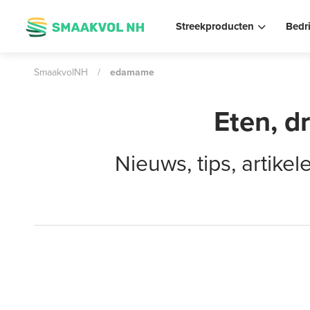
Streekproducten
Bedr
SmaakvolNH
/
edamame
Eten, d
Nieuws, tips, artik