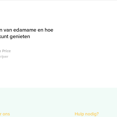
n van edamame en hoe
kunt genieten
 Price
rijver
r ons
Hulp nodig?