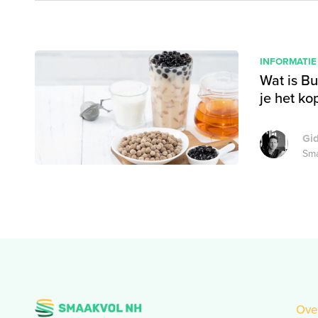
INFORMATIE
Wat is B
je het ko
Gi
Sma
Ove