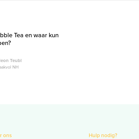
ubble Tea en waar kun
pen?
deon Teubl
akvol NH
r ons
Hulp nodig?