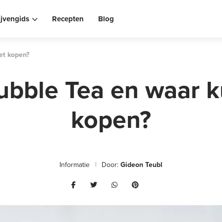
ijvengids
Recepten
Blog
et kopen?
ubble Tea en waar k
kopen?
Informatie
Door:
Gideon Teubl