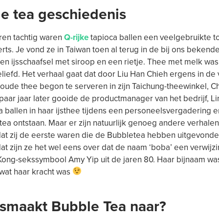
e tea geschiedenis
ren tachtig waren
Q-rijke
tapioca ballen een veelgebruikte t
rts. Je vond ze in Taiwan toen al terug in de bij ons bekende
en ijsschaafsel met siroop en een rietje. Thee met melk was i
liefd. Het verhaal gaat dat door Liu Han Chieh ergens in de
koude thee begon te serveren in zijn Taichung-theewinkel, C
paar jaar later gooide de productmanager van het bedrijf, Li
a ballen in haar ijsthee tijdens een personeelsvergadering 
ea ontstaan. Maar er zijn natuurlijk genoeg andere verhalen
at zij de eerste waren die de Bubbletea hebben uitgevonde
t zijn ze het wel eens over dat de naam ‘boba’ een verwijzi
ong-sekssymbool Amy Yip uit de jaren 80. Haar bijnaam was
 wat haar kracht was
smaakt Bubble Tea naar?