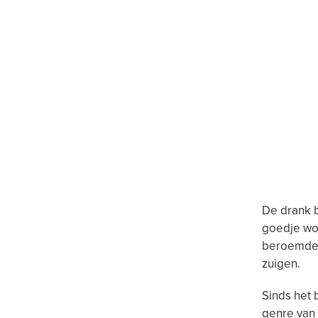
De drank b
goedje wor
beroemde d
zuigen.
Sinds het 
genre van 