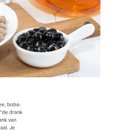
ee, boba-
 “de drank
rank van
aal. Je