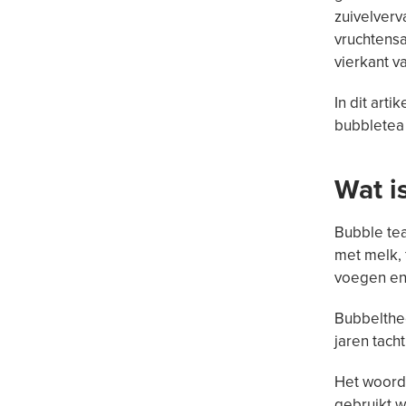
zuivelver
vruchtensa
vierkant v
In dit art
bubbletea 
Wat i
Bubble te
met melk, 
voegen en
Bubbelthee
jaren tach
Het woord 
gebruikt w