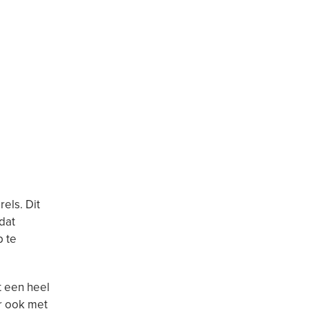
els. Dit
dat
p te
t een heel
r ook met