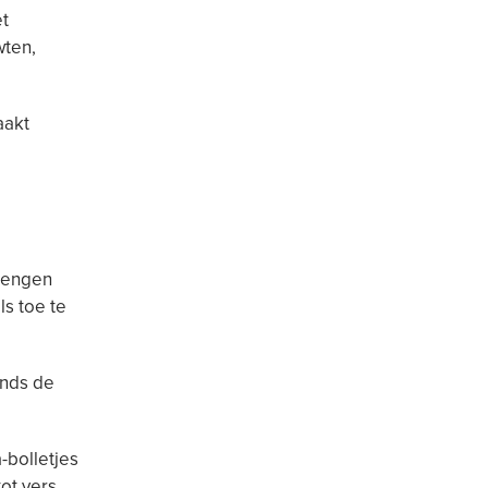
et
wten,
aakt
 mengen
ls toe te
inds de
-bolletjes
tot vers