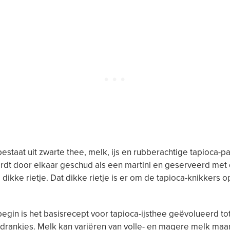
estaat uit zwarte thee, melk, ijs en rubberachtige tapioca-par
dt door elkaar geschud als een martini en geserveerd met 
ikke rietje. Dat dikke rietje is er om de tapioca-knikkers o
begin is het basisrecept voor tapioca-ijsthee geëvolueerd to
drankjes. Melk kan variëren van volle- en magere melk maa