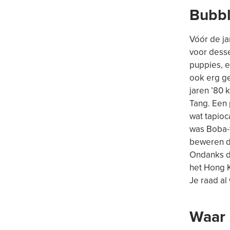
Bubbl
Vóór de ja
voor desse
puppies, e
ook erg ge
jaren ’80 
Tang. Een 
wat tapioc
was Boba-t
beweren d
Ondanks da
het Hong K
Je raad al
Waar 