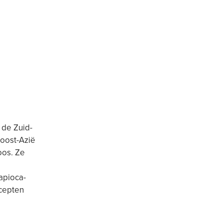
n de Zuid-
doost-Azië
oos. Ze
apioca-
ecepten