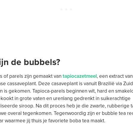
ijn de bubbels?
 of parels zijn gemaakt van
tapiocazetmeel
, een extract va
e cassaveplant. Deze casaveplant is vanuit Brazilië via Zui
n is gekomen. Tapioca-parels beginnen wit, hard en smakel
ookt in grote vaten en urenlang gedrenkt in suikerachtige
seerde siroop. Na dit proces heb je die zwarte, rubberige t
 we overal tegenkomen. Tegenwoordig zijn er bubble tea r
ar waarmee jij thuis je favoriete boba tea maakt.