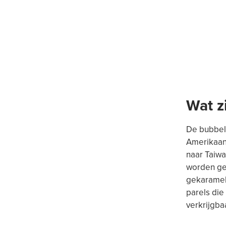
Wat z
De bubbels
Amerikaans
naar Taiwa
worden gek
gekarameli
parels die
verkrijgba