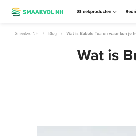
Streekproducten
Bedr
SmaakvolNH
/
Blog
/
Wat is Bubble Tea en waar kun je h
Wat is B