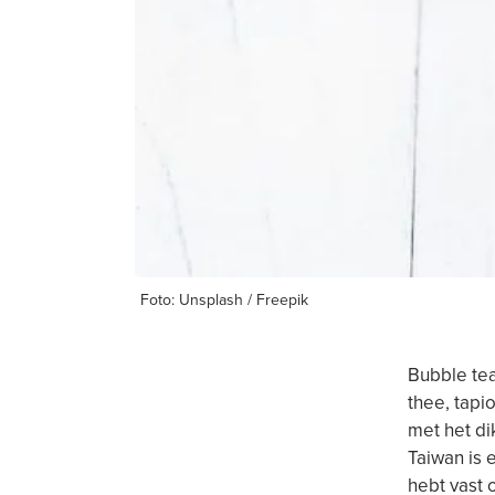
Foto: Unsplash / Freepik
Bubble te
thee, tapi
met het di
Taiwan is 
hebt vast 