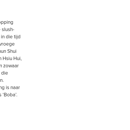
opping
 slush-
n die tijd
 vroege
hun Shui
n Hsiu Hui,
en zowaar
 die
n.
ng is naar
 ‘Boba’.