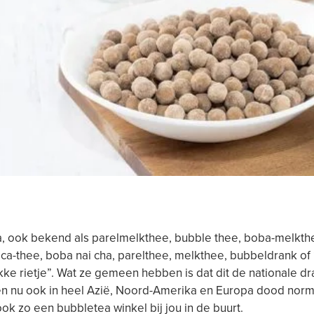
a, ook bekend als parelmelkthee, bubble thee, boba-melkth
oca-thee, boba nai cha, parelthee, melkthee, bubbeldrank of
kke rietje”. Wat ze gemeen hebben is dat dit de nationale d
en nu ook in heel Azië, Noord-Amerika en Europa dood norm
ook zo een bubbletea winkel bij jou in de buurt.