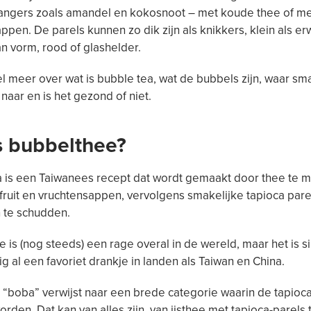
vangers zoals amandel en kokosnoot – met koude thee of m
ppen. De parels kunnen zo dik zijn als knikkers, klein als er
an vorm, rood of glashelder.
ikel meer over wat is bubble tea, wat de bubbels zijn, waar sm
naar en is het gezond of niet.
s bubbelthee?
a is een Taiwanees recept dat wordt gemaakt door thee te
fruit en vruchtensappen, vervolgens smakelijke tapioca pare
 te schudden.
 is (nog steeds) een rage overal in de wereld, maar het is s
tig al een favoriet drankje in landen als Taiwan en China.
“boba” verwijst naar een brede categorie waarin de tapioca
orden. Dat kan van alles zijn, van ijsthee met tapioca-parels 