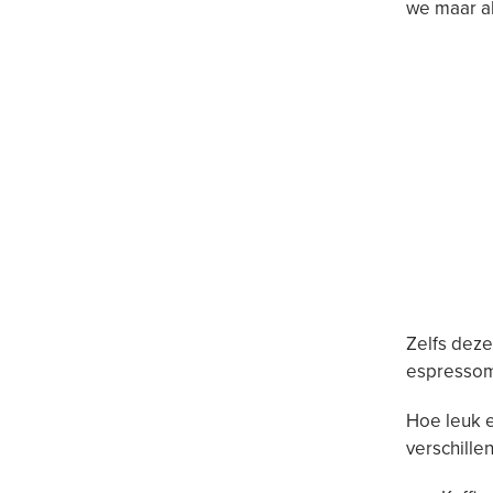
we maar al
Zelfs deze
espressom
Hoe leuk e
verschille