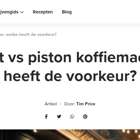
ijvengids
Recepten
Blog
e: welke heeft de voorkeur?
 vs piston koffiema
heeft de voorkeur?
Artikel
Door:
Tim Price