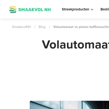
Streekproducten
Bedr
SmaakvolNH
/
Blog
/
Volautomaat vs piston koffiemachin
Volautomaat