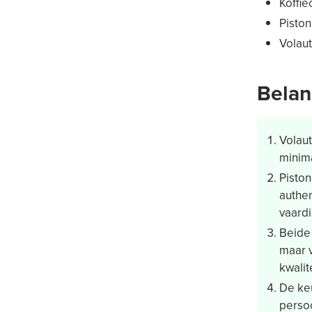
Koffi
Pisto
Volau
Belan
Volau
minim
Pisto
authen
vaard
Beide 
maar v
kwalit
De ke
perso