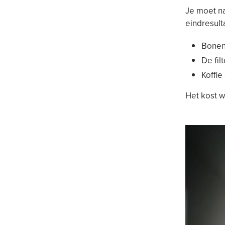
Je moet na
eindresult
Bonen
De fil
Koffi
Het kost w