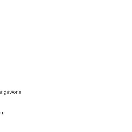
 de gewone
jn