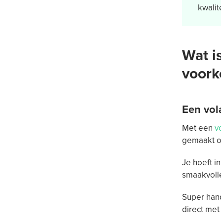
kwalit
Wat i
voork
Een vol
Met een
v
gemaakt om
Je hoeft i
smaakvoll
Super hand
direct met