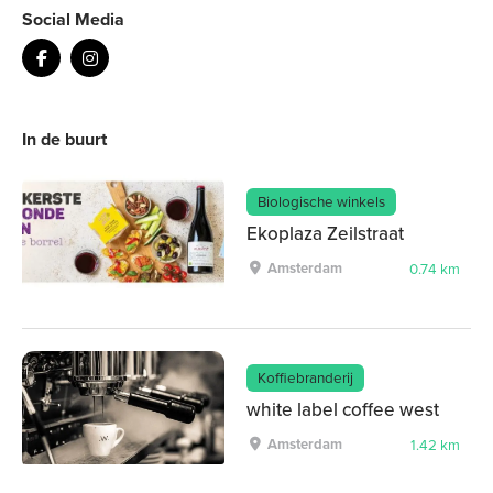
Social Media
In de buurt
Biologische winkels
Ekoplaza Zeilstraat
Amsterdam
0.74 km
Koffiebranderij
white label coffee west
Amsterdam
1.42 km