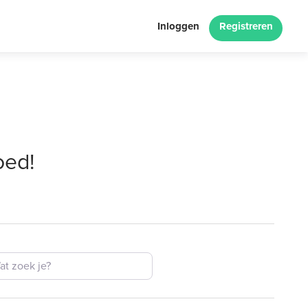
Inloggen
Registreren
oed!
ek je?