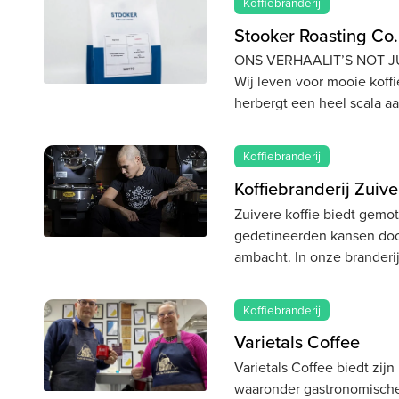
Koffiebranderij
Stooker Roasting Co.
ONS VERHAALIT’S NOT J
Wij leven voor mooie koff
herbergt een heel scala a
Koffiebranderij
Koffiebranderij Zuive
Zuivere koffie biedt gemot
gedetineerden kansen doo
ambacht. In onze branderi
Koffiebranderij
Varietals Coffee
Varietals Coffee biedt zijn
waaronder gastronomische 