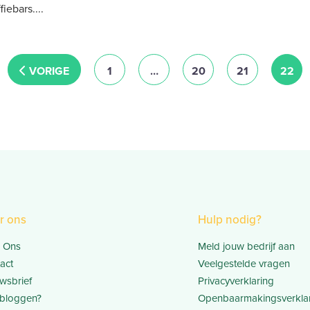
fiebars.
NEWER POSTS
1
…
20
21
22
r ons
Hulp nodig?
 Ons
Meld jouw bedrijf aan
act
Veelgestelde vragen
wsbrief
Privacyverklaring
bloggen?
Openbaarmakingsverkla