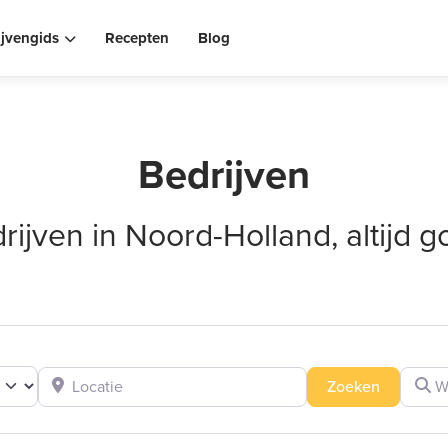
ijvengids
Recepten
Blog
Bedrijven
rijven in Noord-Holland, altijd g
Locatie
Wat zo
Zoeken
Zoeken