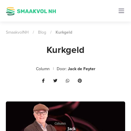
SmaakvolNH
/
Blog
/
Kurkgeld
Kurkgeld
Column
Door:
Jack de Feyter