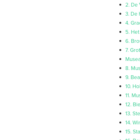
2. De
3. De 
4. Gra
5. Het
6. Br
7. Gro
Musea
8. Mus
9. Be
10. H
11. M
12. B
13. S
14. Wi
15. St