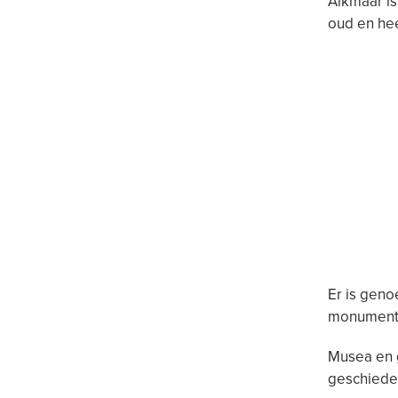
Alkmaar is
oud en heef
Er is geno
monumente
Musea en 
geschiede