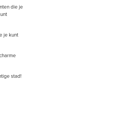
nten die je
kunt
e je kunt
e charme
htige stad!