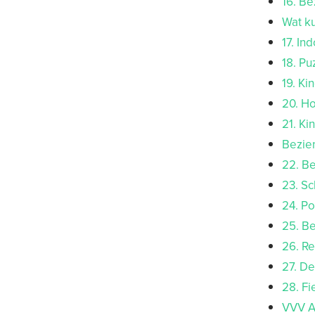
16. B
Wat k
17. In
18. Pu
19. Ki
20. H
21. Ki
Bezie
22. B
23. S
24. P
25. Be
26. R
27. De
28. Fi
VVV A