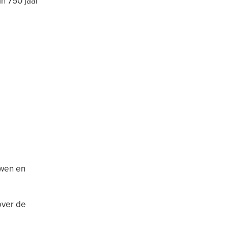
n 750 jaar
uwen en
over de