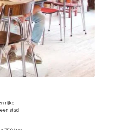
n rijke
 een stad