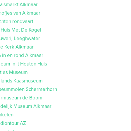
 Vismarkt Alkmaar
hofjes van Alkmaar
chten rondvaart
 Huis Met De Kogel
ouwerij Leeghwater
te Kerk Alkmaar
 in en rond Alkmaar
eum In ’t Houten Huis
atles Museum
ollands Kaasmuseum
useummolen Schermerhorn
iermuseum de Boom
tedelijk Museum Alkmaar
nkelen
adiontour AZ