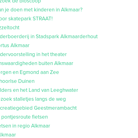
ezoek de bioscoop
un je doen met kinderen in Alkmaar?
door skatepark STRAAT!
zzeltocht
nderboerderij in Stadspark Alkmaarderhout
ortus Alkmaar
ndervoorstelling in het theater
nswaardigheden buiten Alkmaar
ergen en Egmond aan Zee
choorlse Duinen
olders en het Land van Leeghwater
zoek stalletjes langs de weg
ecreatiegebied Geestmerambacht
 pontjesroute fietsen
etsen in regio Alkmaar
lkmaar