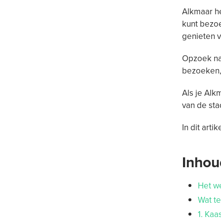
Alkmaar he
kunt bezoe
genieten v
Opzoek naa
bezoeken, 
Als je Alk
van de sta
In dit arti
Inho
Het w
Wat t
1. Ka